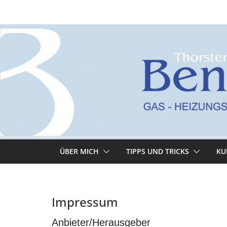
Zum
Inhalt
springen
ÜBER MICH
TIPPS UND TRICKS
KU
Impressum
Anbieter/Herausgeber