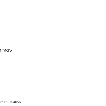
 MDStV
ummer 0704056